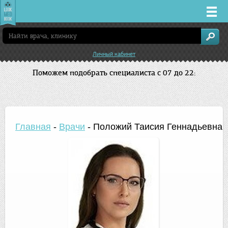
Врачи
Личный кабинет
Клиники
Поможем подобрать специалиста с 07 до 22:
Заболевания
Лекарства
Главная
-
Врачи
-
Положий Таисия Геннадьевна
Акции
Услуги
Ростов-на-Дону